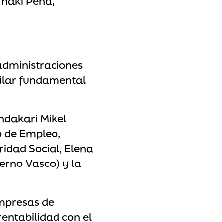
Iñaki Peña,
 administraciones
pilar fundamental
ndakari Mikel
o de Empleo,
ridad Social, Elena
ierno Vasco) y la
empresas de
rentabilidad con el