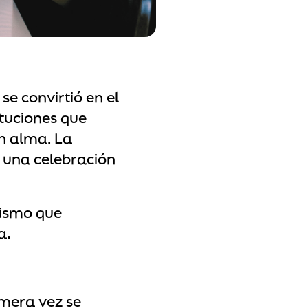
se convirtió en el
ituciones que
n alma. La
 una celebración
mismo que
a.
imera vez se