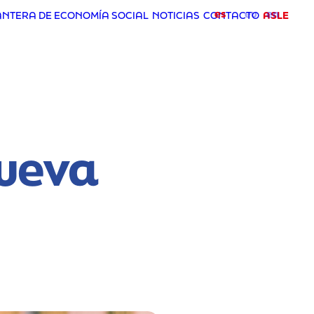
es
eu
en
ANTERA DE ECONOMÍA SOCIAL
NOTICIAS
CONTACTO
ASLE
Nueva