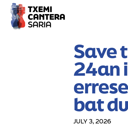
Save 
24an 
erres
bat d
JULY 3, 2026