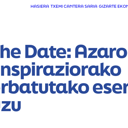
HASIERA
TXEMI CANTERA SARIA
GIZARTE EKO
the Date: Azar
inspiraziorako
erbatutako ese
uzu