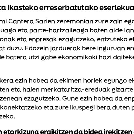
a ikasteko erreserbatutako eserleku
mi Cantera Sarien zeremonian zure zain eg
uago eta parte-hartzaileago baten alde lan
sonak eta enpresak ezagutzeko, entzuteko et
at duzu. Edozein jarduerak bere inguruan e
de batera utzi gabe ekonomikoki hazi daitek
era ezin hobea da ekimen horiek egungo e
ten eta haien merkataritza-ereduak gizarte
zenean ezagutzeko. Gune ezin hobea da en
konektatzeko eta zure ikuspegi bera duten 
zeko.
etorkizuna eraikitzen da bidea irekitzen