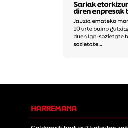
Sariak etorkizu
bilakaera izan
diren enpresak b
en ereduan
Jauzia emateko mom
realitate
10 urte baino gutxia
duen lan-sozietate 
sozietate…
HARREMANA
Galderarik baduzu? Entzuten zai