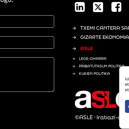
TXEMI CANTERA SA
GIZARTE EKONOMIA
ASLE
LEGE-OHARRA
PRIBATUTASUN POLITIKA
KUKIEN POLITIKA
W
e
et
©ASLE · Irabazi-asm