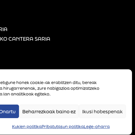
RIA
KO CANTERA SARIA
ebgune honek cookie-ak erabiltzen ditu, bereak
ta hirugarrenenak, zure nabigazioa optimizatzeko
a lan analitikoak egiteko.
Onartu
Beharrezkoak baino ez
Ikusi hobespenak
orik gabeko enpresa elkartea
Kukien politika
Pribatutasun politika
Lege-oharra