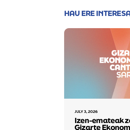
HAU ERE INTERES
JULY 3, 2026
ra Saria bi
Izen-emateak z
Gizarte Ekonom