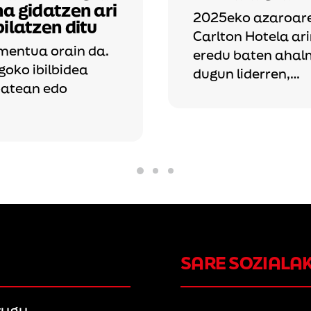
na gidatzen ari
2025eko azaroare
ilatzen ditu
Carlton Hotela ar
entua orain da.
eredu baten ahal
goko ibilbidea
dugun liderren,…
batean edo
SARE SOZIALA
tugu.