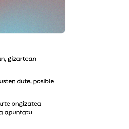
an, gizartean
sten dute, posible
arte ongizatea
ta apuntatu