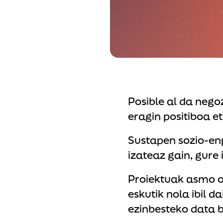
Posible al da nego
eragin positiboa e
Sustapen sozio-enp
izateaz gain, gure
Proiektuak asmo o
eskutik nola ibil 
ezinbesteko data 