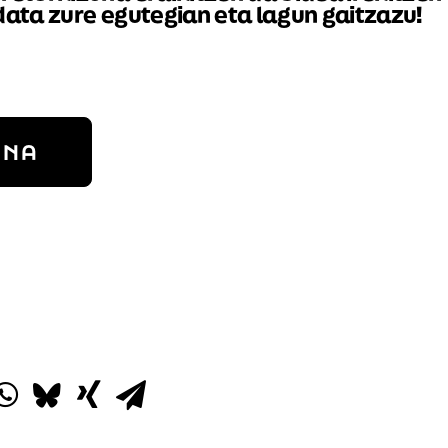
ata zure egutegian eta lagun gaitzazu!
UNA