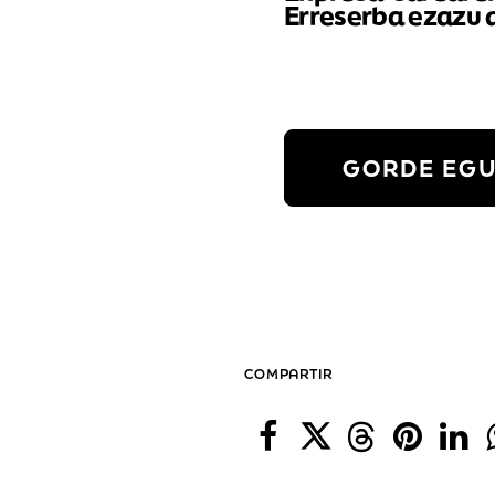
Erreserba ezazu d
GORDE EG
COMPARTIR