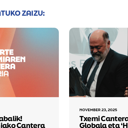
ATUKO ZAIZU:
NOVEMBER 23, 2025
abalik!
Txemi Cantera
iako Cantera
Globala eta ‘H