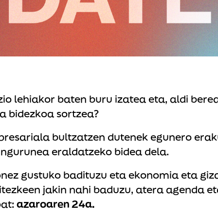
zio lehiakor baten buru izatea eta, aldi bere
ta bidezkoa sortzea?
resariala bultzatzen dutenek egunero eraku
 ingurunea eraldatzeko bidea dela.
nez gustuko badituzu eta ekonomia eta giz
daitezkeen jakin nahi baduzu, atera agenda e
bat:
azaroaren 24a.