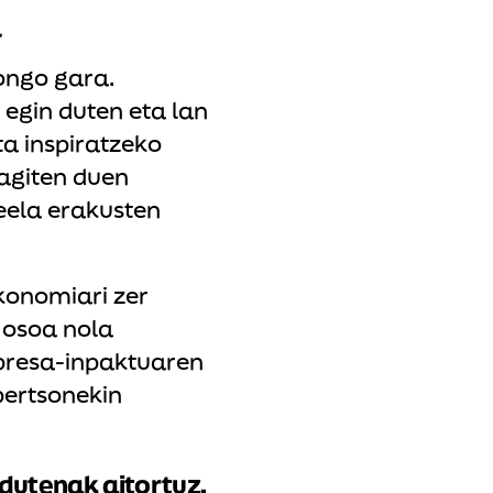
a
ongo gara.
 egin duten eta lan
a inspiratzeko
ragiten duen
eela erakusten
konomiari zer
 osoa nola
presa-inpaktuaren
pertsonekin
 dutenak aitortuz.